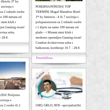
 Hotelu 3* by
7 noćenja s
POSEBNA PONUDA! TOP
za 2 odrasle osobe
TERMINI, Magal Maradiso Hotel
amo 100 metara od
3* by Aminess - 4 ili 7 noćenja s
 mini klub i
polupansionom za 2 odrasle osobe
ljen Gaming room!
i 1 dijete na samo 100 metara od
vetna soba,
plaže - + Mirami mini klub i
- 28.8.
moderno opremljen Gaming room!
Comfort dvokrevetna soba s
balkonom, korištenje 10.7. - 28.8.
PonudaDana
39,82kn
DA! Proljetno
noćenja s
a 2 osobe ili 2
UHO, GRLO, NOS - specijalistički