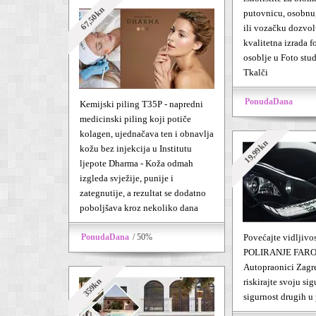
67,50kn
putovnicu, osobnu
ili vozačku dozvolu
kvalitetna izrada f
osoblje u Foto stud
Tkalči
PonudaDana
Kemijski piling T35P - napredni
medicinski piling koji potiče
kolagen, ujednačava ten i obnavlja
19,99kn
kožu bez injekcija u Institutu
ljepote Dharma - Koža odmah
izgleda svježije, punije i
zategnutije, a rezultat se dodatno
poboljšava kroz nekoliko dana
PonudaDana
/ 50%
Povećajte vidljivos
POLIRANJE FARO
Autopraonici Zagr
359kn
riskirajte svoju sig
sigurnost drugih u