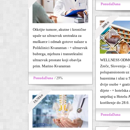
PonudaDana
380kn
Otkrijte tumore, akutne i kronične
upale uz ultrazvuk urotrakta za
muškarce i odmah gotove nalaze u
Poliklinici Kvarantan - + ultrazvuk
bubrega, mjehura i transrektalni
ultrazvuk prostate koji obavlja
WELLNESS ODMO
prim. Marino Kvarantan
Zreče, Slovenija - 
polupansionom uz
PonudaDana
/ 29%
bazenima i ulaz u 
dvije osobe + grati
dijete - + hotelska
19,78kn
smještaj u Hotelu A
korištenje do 28.6.
PonudaDana