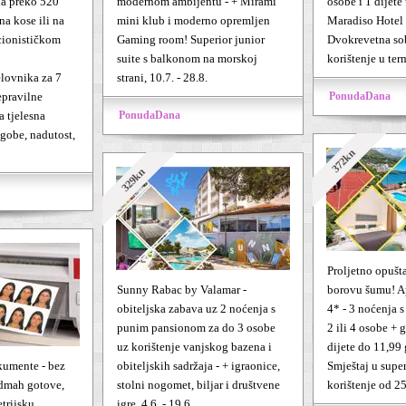
na preko 520
modernom ambijentu - + Mirami
osobe i 1 dijet
na kose ili na
mini klub i moderno opremljen
Maradiso Hotel 
icionističkom
Gaming room! Superior junior
Dvokrevetna so
suite s balkonom na morskoj
korištenje u ter
elovnika za 7
strani, 10.7. - 28.8.
epravilne
PonudaDana
a tjelesna
PonudaDana
egobe, nadutost,
372kn
329kn
Proljetno opušt
Sunny Rabac by Valamar -
borovu šumu! 
obiteljska zabava uz 2 noćenja s
4* - 3 noćenja 
punim pansionom za do 3 osobe
2 ili 4 osobe + g
uz korištenje vanjskog bazena i
dijete do 11,99 
okumente - bez
obiteljskih sadržaja - + igraonice,
Smještaj u supe
odmah gotove,
stolni nogomet, biljar i društvene
korištenje od 25
etrijsku
igre, 4.6. - 19.6.