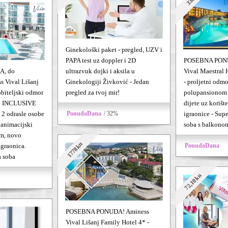
Ginekološki paket - pregled, UZV i
PAPA test uz doppler i 2D
POSEBNA PONU
, do
ultrazvuk dojki i aksila u
Vival Maestral 
s Vival Lišanj
Ginekologiji Živković - Jedan
- proljetni odmo
obiteljski odmor
pregled za tvoj mir!
polupansionom z
LL INCLUSIVE
dijete uz korišt
2 odrasle osobe
PonudaDana
/ 32%
igraonice - Sup
, animacijski
soba s balkonom,
m, novo
1778kn
igraonica.
PonudaDana
a soba
72,10kn
POSEBNA PONUDA! Aminess
Vival Lišanj Family Hotel 4* -