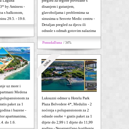
e u Laguna
pregled za tegobe povezane s
3* by Aminess -
disanjem i gutanjem,
ba s balkonom,
glavoboljama i problemima sa
minu 29.5. - 19.6.
sinusima u Sesvete Medic centru -
Detaljan pregled za djecu ili
odrasle s odmah gotovim nalazima
PonudaDana
/ 34%
320kn
anje uz more i
Apartmani Medena
s polupansionom za
Luksuzni odmor u Hotelu Park
ratis paket za 1
Plaza Belvedere 4*, Medulin - 2
godina i bazene -
noćenja s polupansionom za 2
rior apartmanima,
odrasle osobe + gratis paket za 1
.4. do 1.6.
dijete do 2,99 i 1 dijete do 11,99
godina - Neograničeno korištenje