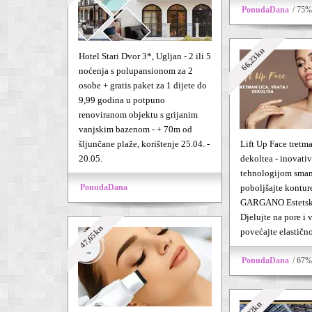
PonudaDana
/ 75%
66,23kn
Hotel Stari Dvor 3*, Ugljan - 2 ili 5
noćenja s polupansionom za 2
osobe + gratis paket za 1 dijete do
9,99 godina u potpuno
renoviranom objektu s grijanim
vanjskim bazenom - + 70m od
šljunčane plaže, korištenje 25.04. -
Lift Up Face tretman
20.05.
dekoltea - inovat
tehnologijom smanj
PonudaDana
poboljšajte konture
GARGANO Estetsko
Djelujte na pore i v
47,65kn
povećajte elastičn
PonudaDana
/ 67%
392kn