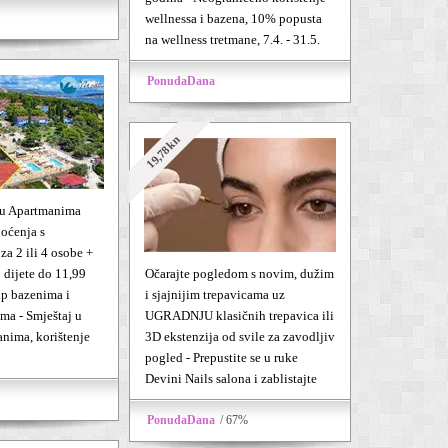
wellnessa i bazena, 10% popusta
na wellness tretmane, 7.4. - 31.5.
PonudaDana
19,78kn
 u Apartmanima
oćenja s
a 2 ili 4 osobe +
1 dijete do 11,99
Očarajte pogledom s novim, dužim
up bazenima i
i sjajnijim trepavicama uz
ima - Smještaj u
UGRADNJU klasičnih trepavica ili
anima, korištenje
3D ekstenzija od svile za zavodljiv
pogled - Prepustite se u ruke
Devini Nails salona i zablistajte
PonudaDana
/ 67%