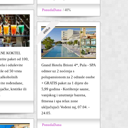
PonudaDana
/ 40%
490kn
LNE KOKTEL
rite paket od 100,
ela i oduševite
Grand Hotelu Brioni 4*, Pula - SPA
iše od 50 vrsta
odmor uz 2 noćenja s
zalkoholnih
polupansionom za 2 odrasle osobe
vite rođendane,
+ GRATIS paket za 1 dijete do
ačke, krstitke ili
5,99 godina - Korištenje saune,
m
vanjskog i unutranje bazena,
fitnessa i spa relax zone
uključujući Vodeni raj, 07.04. -
24.05.
PonudaDana