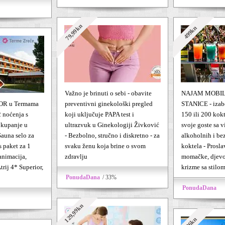
79,99kn
499kn
Važno je brinuti o sebi - obavite
NAJAM MOBI
R u Termama
preventivni ginekološki pregled
STANICE - izabe
2 noćenja s
koji uključuje PAPA test i
150 ili 200 kokt
 kupanje u
ultrazvuk u Ginekologiji Živković
svoje goste sa v
Sauna selo za
- Bezbolno, stručno i diskretno - za
alkoholnih i be
s paket za 1
svaku ženu koja brine o svom
koktela - Prosla
 animacija,
zdravlju
momačke, djevoj
trij 4* Superior,
krizme sa stilo
PonudaDana
/ 33%
PonudaDana
129,99kn
336kn