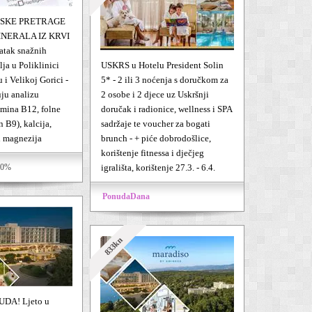
SKE PRETRAGE
INERALA IZ KRVI
tatak snažnih
ja u Poliklinici
USKRS u Hotelu President Solin
 i Velikoj Gorici -
5* - 2 ili 3 noćenja s doručkom za
uju analizu
2 osobe i 2 djece uz Uskršnji
amina B12, folne
doručak i radionice, wellness i SPA
n B9), kalcija,
sadržaje te voucher za bogati
 i magnezija
brunch - + piće dobrodošlice,
korištenje fitnessa i dječjeg
30%
igrališta, korištenje 27.3. - 6.4.
PonudaDana
833kn
DA! Ljeto u