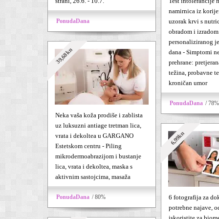
strani, 26.6. - 10.7.
Test intolerancije 
namirnica iz korije
PonudaDana
uzorak krvi s nutr
obradom i izradom
personaliziranog j
39,68kn
dana - Simptomi n
prehrane: pretjeran
težina, probavne t
kroničan umor
PonudaDana
/ 78%
Neka vaša koža prodiše i zablista
uz luksuzni antiage tretman lica,
6,99kn
vrata i dekoltea u GARGANO
Estetskom centru - Piling
mikrodermoabrazijom i bustanje
lica, vrata i dekoltea, maska s
aktivnim sastojcima, masaža
PonudaDana
/ 80%
6 fotografija za d
potrebne najave, 
iskoristite za biom