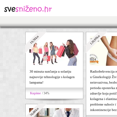
129,99kn
19,78kn
30 minuta sunčanja u solariju
Radiofrekvencija r
najnovije tehnologije s kolagen
u Ginekologiji Živ
lampama!
neinvazivna, bezbo
perioda oporavka z
Kupime
/ 34%
zdravlje koja poti
kolagena i elastina 
probleme suhoće i 
56,80kn
inkontinencije bez