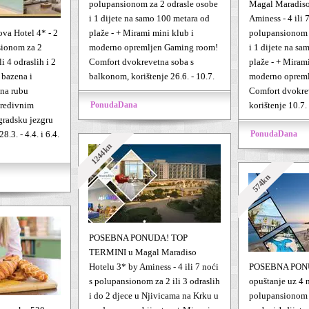
polupansionom za 2 odrasle osobe
Magal Maradiso
i 1 dijete na samo 100 metara od
Aminess - 4 ili 
va Hotel 4* - 2
plaže - + Mirami mini klub i
polupansionom 
sionom za 2
moderno opremljen Gaming room!
i 1 dijete na s
li 4 odraslih i 2
Comfort dvokrevetna soba s
plaže - + Mirami
 bazena i
balkonom, korištenje 26.6. - 10.7.
moderno oprem
 na rubu
Comfort dvokre
predivnim
PonudaDana
korištenje 10.7. 
gradsku jezgru
.3. - 4.4. i 6.4.
PonudaDana
1244kn
574kn
POSEBNA PONUDA! TOP
TERMINI u Magal Maradiso
Hotelu 3* by Aminess - 4 ili 7 noći
POSEBNA PONU
s polupansionom za 2 ili 3 odraslih
opuštanje uz 4 
i do 2 djece u Njivicama na Krku u
polupansionom z