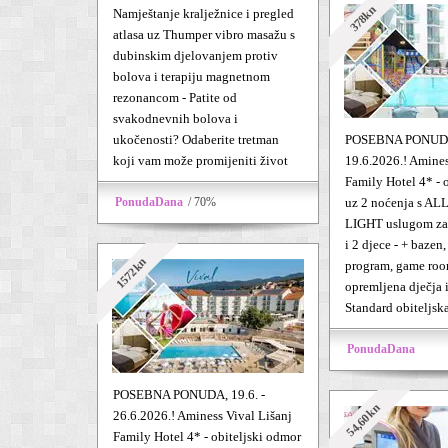
378kn
Namještanje kralježnice i pregled
atlasa uz Thumper vibro masažu s
dubinskim djelovanjem protiv
bolova i terapiju magnetnom
rezonancom - Patite od
svakodnevnih bolova i
ukočenosti? Odaberite tretman
POSEBNA PONUDA
koji vam može promijeniti život
19.6.2026.! Amines
Family Hotel 4* - 
PonudaDana
/ 70%
uz 2 noćenja s A
LIGHT uslugom za 
i 2 djece - + bazen
1572kn
program, game roo
opremljena dječja 
Standard obiteljsk
PonudaDana
POSEBNA PONUDA, 19.6. -
54,60kn
26.6.2026.! Aminess Vival Lišanj
Family Hotel 4* - obiteljski odmor