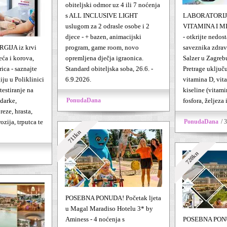
obiteljski odmor uz 4 ili 7 noćenja
s ALL INCLUSIVE LIGHT
LABORATORIJ
uslugom za 2 odrasle osobe i 2
VITAMINA I M
djece - + bazen, animacijski
- otkrijte nedos
GIJA iz krvi
program, game room, novo
saveznika zdravl
eća i korova,
opremljena dječja igraonica.
Salzer u Zagrebu
ica - saznajte
Standard obiteljska soba, 26.6. -
Pretrage uključ
giju u Poliklinici
6.9.2026.
vitamina D, vit
testiranje na
kiseline (vitami
adarke,
PonudaDana
fosfora, željeza
reze, hrasta,
zija, trputca te
PonudaDana
/ 
711kn
720kn
POSEBNA PONUDA! Početak ljeta
u Magal Maradiso Hotelu 3* by
Aminess - 4 noćenja s
POSEBNA PONU