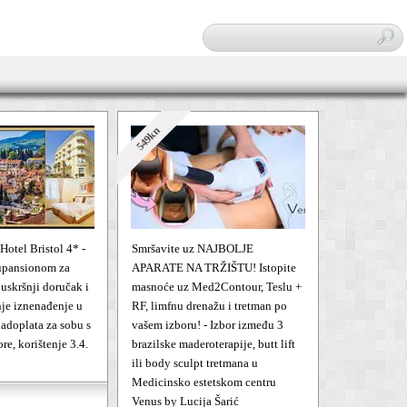
Traži
549kn
 Hotel Bristol 4* -
Smršavite uz NAJBOLJE
lupansionom za
APARATE NA TRŽIŠTU! Istopite
 uskršnji doručak i
masnoće uz Med2Contour, Teslu +
nje iznenađenje u
RF, limfnu drenažu i tretman po
adoplata za sobu s
vašem izboru! - Izbor između 3
e, korištenje 3.4.
brazilske maderoterapije, butt lift
ili body sculpt tretmana u
Medicinsko estetskom centru
Venus by Lucija Šarić