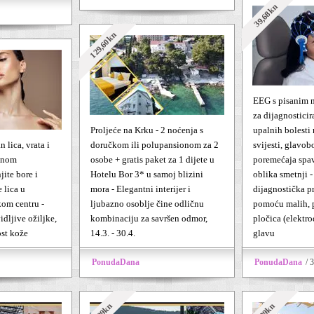
39,68kn
129,60kn
EEG s pisanim n
za dijagnosticir
Proljeće na Krku - 2 noćenja s
upalnih bolesti
 lica, vrata i
doručkom ili polupansionom za 2
svijesti, glavob
ivnom
osobe + gratis paket za 1 dijete u
poremećaja spav
ite bore i
Hotelu Bor 3* u samoj blizini
oblika smetnji -
 lica u
mora - Elegantni interijer i
dijagnostička pr
m centru -
ljubazno osoblje čine odličnu
pomoću malih, 
idljive ožiljke,
kombinaciju za savršen odmor,
pločica (elektro
ost kože
14.3. - 30.4.
glavu
PonudaDana
PonudaDana
/ 
399kn
329kn