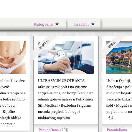
Kategorije
Gradovi
49,90kn
499kn
odnice ili vulve
ULTRAZVUK UROTRAKTA -
Uskrs u Opatiji,
ković -
otkrijte uzrok boli i na vrijeme
3 noćenja s po
lna terapija bez
spriječite moguće komplikacije uz
dvoje uz bogati
a bolje intimno
odmah gotove nalaze u Poliklinici
večeru te Uskrš
če obnovu
Stil Medical - Bezbolna i sigurna
sobi - Moguća n
- Riješite
metoda pregleda bubrega i
pogledom na mor
blagih oblika
mokraćnog mjehura
- 6.4.
 operacije
PonudaDana
/ 29%
PonudaDana