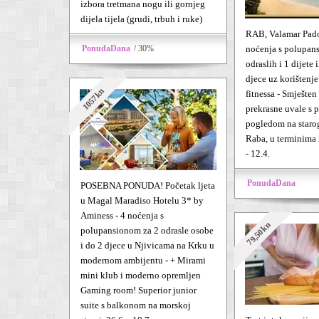
izbora tretmana nogu ili gornjeg
dijela tijela (grudi, trbuh i ruke)
RAB, Valamar Pado
PonudaDana
/ 30%
noćenja s polupan
odraslih i 1 dijete i
djece uz korištenje
1057kn
fitnessa - Smješten
prekrasne uvale s 
pogledom na staro
Raba, u terminima 28
- 12.4.
PonudaDana
POSEBNA PONUDA! Početak ljeta
u Magal Maradiso Hotelu 3* by
Aminess - 4 noćenja s
79,50kn
polupansionom za 2 odrasle osobe
i do 2 djece u Njivicama na Krku u
modernom ambijentu - + Mirami
mini klub i moderno opremljen
Gaming room! Superior junior
suite s balkonom na morskoj