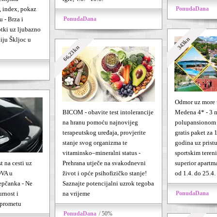
, index, pokaz
PonudaDana
 - Brza i
PonudaDana
otki uz ljubazno
343kn
iju Škljoc u
66,23kn
Odmor uz more
BICOM - obavite test intolerancije
Medena 4* - 3 n
na hranu pomoću najnovijeg
polupansionom z
terapeutskog uređaja, provjerite
gratis paket za 
stanje svog organizma te
godina uz prist
vitaminsko–mineralni status -
sportskim teren
t na cesti uz
Prehrana utječe na svakodnevni
superior apartm
VA u
život i opće psihofizičko stanje!
od 1.4. do 25.4.
epčanka - Ne
Saznajte potencijalni uzrok tegoba
urnost i
na vrijeme
PonudaDana
 prometu
PonudaDana
/ 50%