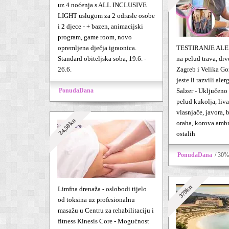
uz 4 noćenja s ALL INCLUSIVE
LIGHT uslugom za 2 odrasle osobe
i 2 djece - + bazen, animacijski
program, game room, novo
opremljena dječja igraonica.
TESTIRANJE ALER
Standard obiteljska soba, 19.6. -
na pelud trava, drv
26.6.
Zagreb i Velika Gor
jeste li razvili aler
PonudaDana
Salzer - Uključeno 
pelud kukolja, liv
vlasnjače, javora, b
24,50kn
oraha, korova ambro
ostalih
PonudaDana
/ 30%
379kn
Limfna drenaža - oslobodi tijelo
od toksina uz profesionalnu
masažu u Centru za rehabilitaciju i
fitness Kinesis Core - Mogućnost