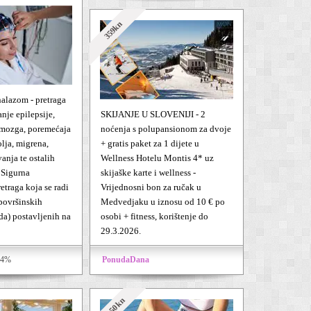
359kn
alazom - pretraga
anje epilepsije,
SKIJANJE U SLOVENIJI - 2
 mozga, poremećaja
noćenja s polupansionom za dvoje
olja, migrena,
+ gratis paket za 1 dijete u
anja te ostalih
Wellness Hotelu Montis 4* uz
 Sigurna
skijaške karte i wellness -
etraga koja se radi
Vrijednosni bon za ručak u
površinskih
Medvedjaku u iznosu od 10 € po
da) postavljenih na
osobi + fitness, korištenje do
29.3.2026.
34%
PonudaDana
17,50kn