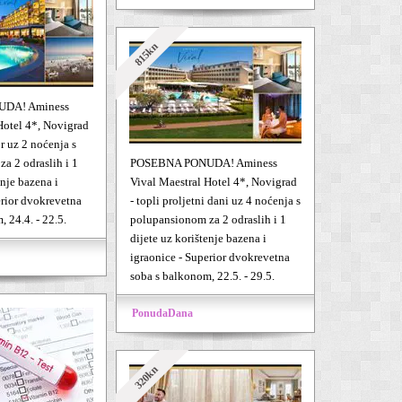
815kn
DA! Aminess
Hotel 4*, Novigrad
r uz 2 noćenja s
a 2 odraslih i 1
POSEBNA PONUDA! Aminess
enje bazena i
Vival Maestral Hotel 4*, Novigrad
erior dvokrevetna
- topli proljetni dani uz 4 noćenja s
 24.4. - 22.5.
polupansionom za 2 odraslih i 1
dijete uz korištenje bazena i
igraonice - Superior dvokrevetna
soba s balkonom, 22.5. - 29.5.
PonudaDana
320kn